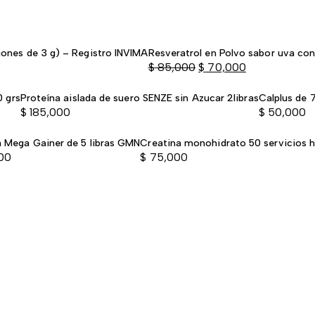
iones de 3 g) – Registro INVIMA
Resveratrol en Polvo sabor uva co
$
85,000
$
70,000
El
El
0 grs
Proteína aislada de suero SENZE sin Azucar 2libras
Calplus de 7
precio
precio
$
185,000
$
50,000
original
actual
era:
es:
a Mega Gainer de 5 libras GMN
Creatina monohidrato 50 servicios h
$ 85,000
$ 70,000
00
$
75,000