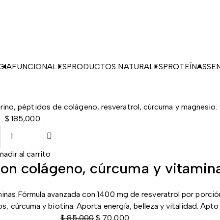
GIA
FUNCIONALES
PRODUCTOS NATURALES
PROTEÍNAS
SE
rino, péptidos de colágeno, resveratrol, cúrcuma y magnesio
$
185,000
ñadir al carrito
con colágeno, cúrcuma y vitamin
inas.Fórmula avanzada con 1400 mg de resveratrol por porción,
s, cúrcuma y biotina. Aporta energía, belleza y vitalidad. Apto
$
85,000
$
70,000