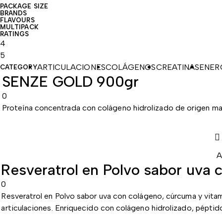
PACKAGE SIZE
BRANDS
FLAVOURS
MULTIPACK
RATINGS
4
5
ARTICULACIONES
COLÁGENOS
CREATINAS
ENER
CATEGORY
SENZE GOLD 900gr
0
Proteína concentrada con colágeno hidrolizado de origen ma
A
Resveratrol en Polvo sabor uva 
0
Resveratrol en Polvo sabor uva con colágeno, cúrcuma y vitam
articulaciones. Enriquecido con colágeno hidrolizado, péptido