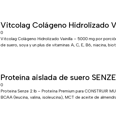
El
El
precio
precio
original
actual
Vitcolag Colágeno Hidrolizado V
era:
es:
$ 85,000
$ 70,000
0
Vitcolag Colágeno Hidrolizado Vainilla – 5000 mg por porción 
de suero, soya y un plus de vitaminas A, C, E, B6, niacina, biot
Proteína aislada de suero SENZE
0
Proteina Senze 2 lb – Proteína Premium para CONSTRUIR M
BCAA (leucina, valina, isoleucina), MCT de aceite de almendr