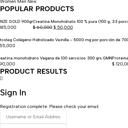
Women
Men
New
POPULAR PRODUCTS
ENZE GOLD 900gr
Creatina Monohidrato 100 % pura (100 g, 33 porc
185,000
$
60,000
$
50,000
El
El
tcolag Colágeno Hidrolizado Vainilla – 5000 mg por porción de 70
precio
precio
55,000
original
actual
era:
es:
eatina monohidrato Vegana de 100 servicios 300 grs GMN
Protein
$ 60,000
$ 50,000
90,000
$
120,0
PRODUCT RESULTS
Sign In
Registration complete. Please check your email.