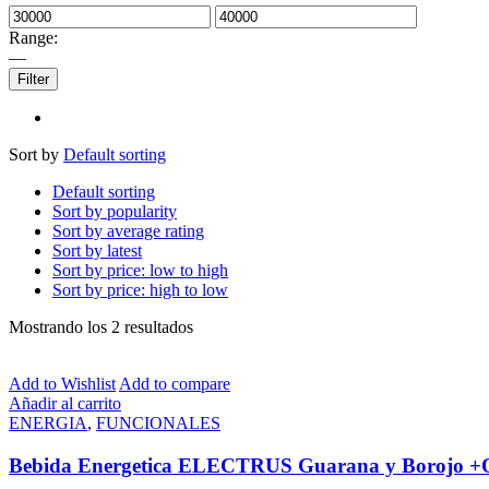
Range:
—
Filter
Sort by
Default sorting
Default sorting
Sort by popularity
Sort by average rating
Sort by latest
Sort by price: low to high
Sort by price: high to low
Mostrando los 2 resultados
Add to Wishlist
Add to compare
Añadir al carrito
ENERGIA
,
FUNCIONALES
Bebida Energetica ELECTRUS Guarana y Borojo +