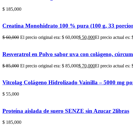
$
185,000
Creatina Monohidrato 100 % pura (100 g, 33 porcio
$
60,000
El precio original era: $ 60,000
$
50,000
El precio actual es:
Resveratrol en Polvo sabor uva con colágeno, cúrcum
$
85,000
El precio original era: $ 85,000
$
70,000
El precio actual es:
Vitcolag Colágeno Hidrolizado Vainilla – 5000 mg po
$
55,000
Proteína aislada de suero SENZE sin Azucar 2libras
$
185,000