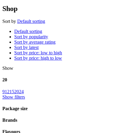
Shop
Sort by
Default sorting
Default sorting
Sort by popularity
Sort by average rating
Sort by latest
Sort by price: low to high
Sort by price: high to low
Show
20
9
12
15
20
24
Show filters
Package size
Brands
Flavours