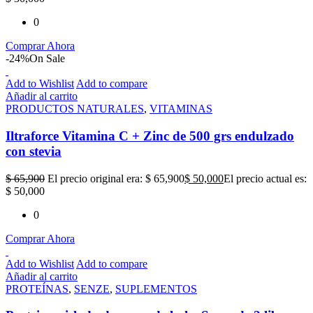
0
Comprar Ahora
-24%
On Sale
Add to Wishlist
Add to compare
Añadir al carrito
PRODUCTOS NATURALES
,
VITAMINAS
Iltraforce Vitamina C + Zinc de 500 grs endulzado
con stevia
$
65,900
El precio original era: $ 65,900
$
50,000
El precio actual es:
$ 50,000
0
Comprar Ahora
Add to Wishlist
Add to compare
Añadir al carrito
PROTEÍNAS
,
SENZE
,
SUPLEMENTOS