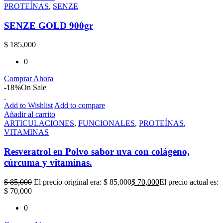
PROTEÍNAS
,
SENZE
SENZE GOLD 900gr
$
185,000
0
Comprar Ahora
-18%
On Sale
Add to Wishlist
Add to compare
Añadir al carrito
ARTICULACIONES
,
FUNCIONALES
,
PROTEÍNAS
,
VITAMINAS
Resveratrol en Polvo sabor uva con colágeno,
cúrcuma y vitaminas.
$
85,000
El precio original era: $ 85,000
$
70,000
El precio actual es:
$ 70,000
0