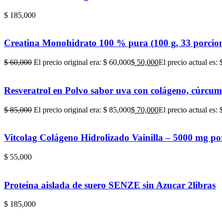
$
185,000
Creatina Monohidrato 100 % pura (100 g, 33 porcio
$
60,000
El precio original era: $ 60,000
$
50,000
El precio actual es:
Resveratrol en Polvo sabor uva con colágeno, cúrcum
$
85,000
El precio original era: $ 85,000
$
70,000
El precio actual es:
Vitcolag Colágeno Hidrolizado Vainilla – 5000 mg po
$
55,000
Proteína aislada de suero SENZE sin Azucar 2libras
$
185,000