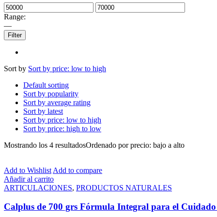
Range:
—
Filter
Sort by
Sort by price: low to high
Default sorting
Sort by popularity
Sort by average rating
Sort by latest
Sort by price: low to high
Sort by price: high to low
Mostrando los 4 resultados
Ordenado por precio: bajo a alto
Add to Wishlist
Add to compare
Añadir al carrito
ARTICULACIONES
,
PRODUCTOS NATURALES
Calplus de 700 grs Fórmula Integral para el Cuidado