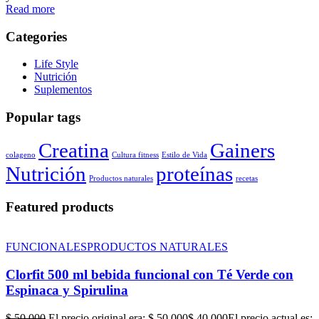
Read more
Categories
Life Style
Nutrición
Suplementos
Popular tags
Creatina
Gainers
colageno
Cultura fitness
Estilo de Vida
Nutrición
proteínas
Productos naturales
recetas
Featured products
FUNCIONALES
PRODUCTOS NATURALES
Clorfit 500 ml bebida funcional con Té Verde con
Espinaca y Spirulina
$
50,000
El precio original era: $ 50,000
$
40,000
El precio actual es: