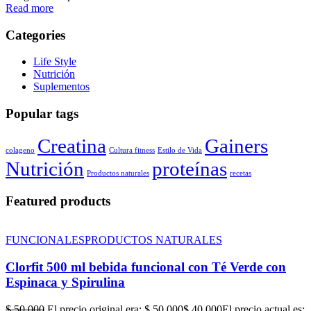
Read more
Categories
Life Style
Nutrición
Suplementos
Popular tags
Creatina
Gainers
colageno
Cultura fitness
Estilo de Vida
Nutrición
proteínas
Productos naturales
recetas
Featured products
FUNCIONALES
PRODUCTOS NATURALES
Clorfit 500 ml bebida funcional con Té Verde con
Espinaca y Spirulina
$
50,000
El precio original era: $ 50,000
$
40,000
El precio actual es: